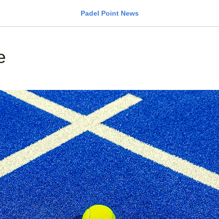
Padel Point News
е