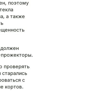
ен, поэтому
стекла
а, а также
ть
ещенность
 должен
D-прожекторы.
о проверять
ы старались
роваться с
е кортов.