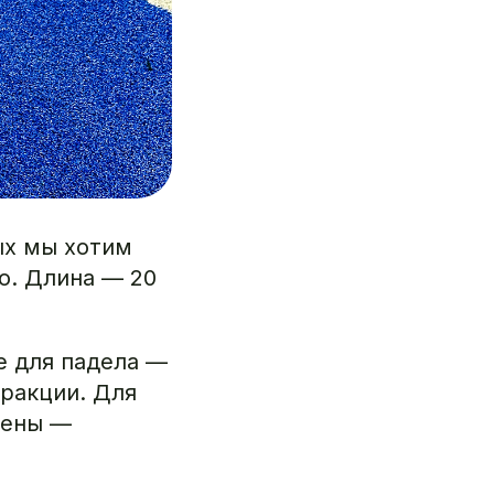
ых мы хотим
о. Длина — 20
е для падела —
ракции. Для
тены —